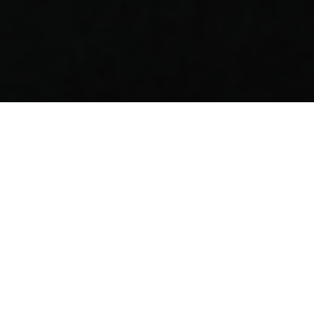
Existen muchos tipos de alucinaciones: visuales,
auditivas, olfativas, gustativas o táctiles. Es
decir, para todos los sentidos, hay una forma de
alucinación. La razón de esto es que esos
fenómenos son “sensaciones fantasmas”, o lo