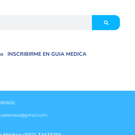
co
INSCRIBIRME EN GUIA MEDICA
rónico:
guatemala@gmail.com
a Médica (502) 34633158