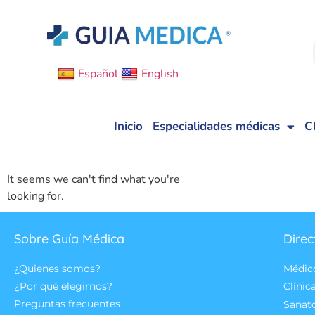
Español
English
Inicio
Especialidades médicas
C
It seems we can't find what you're
looking for.
Sobre Guía Médica
Direc
¿Quienes somos?
Médic
¿Por qué elegirnos?
Clínic
Preguntas frecuentes
Sanat