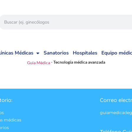
línicas Médicas
Sanatorios
Hospitales
Equipo médi
-
Tecnología médica avanzada
Guia Médica
torio:
Correo elect
os
guiamedicade
as médicas
orios
Teléfono Guí