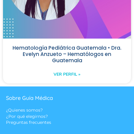
Hematología Pediátrica Guatemala • Dra.
Evelyn Anzueto – Hematólogos en
Guatemala
VER PERFIL »
Sobre Guía Médica
¿Quienes somos?
¿Por qué elegirnos?
Preguntas frecuentes