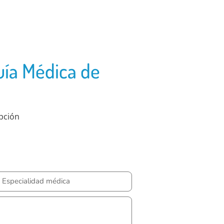
uía Médica de
ipción