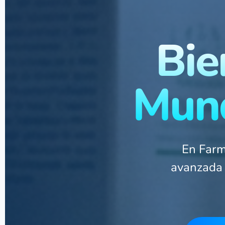
Bie
Mund
En Farm
avanzada 