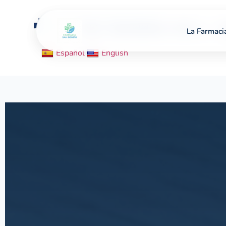
Inicio
Especialidades médicas
C
La Farmaci
Español
English