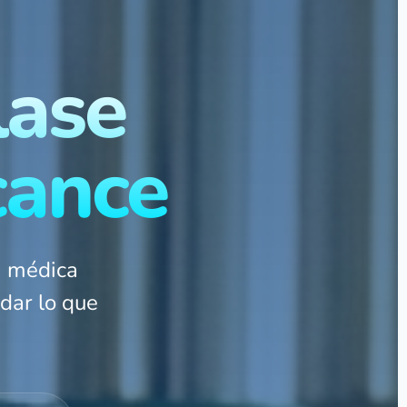
lase
cance
a médica
dar lo que