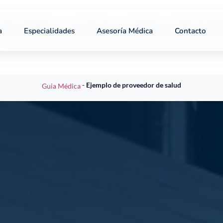
línicas Médicas
Sanatorios
Hospitales
Equipo médi
a
Especialidades
Asesoría Médica
Contacto
-
Ejemplo de proveedor de salud
Guia Médica